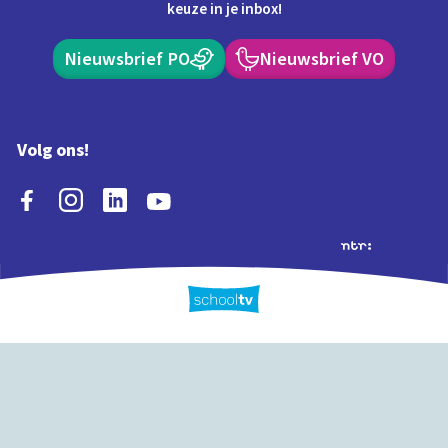
keuze in je inbox!
Nieuwsbrief PO
Nieuwsbrief VO
Volg ons!
Extra's
Schooltv biedt meer
Quiz
Schoolplaat
Tijd
dan video's! Ontdek
onze extra inhoud: