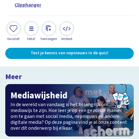
Clipphanger
favoriet
tekst
toevoegen
embed
Test je kennis van nepnieuws in de quiz!
Meer
Mediawijsheid
In de wereld van vandaag is het belangrijk om
Thema
mediawijs te zijn. Hoe leer je op een gezonde manier
om te gaan met social media, nepnieuws en andere
digitale media? Op deze pagina vind je al onze content
over dit onderwerp bij elkaar.