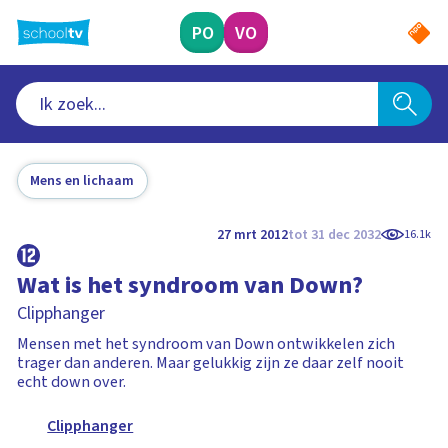
Ga
naar
PO
VO
hoofdinhoud
Mens en lichaam
27 mrt 2012
tot 31 dec 2032
16.1k
Wat is het syndroom van Down?
Clipphanger
Mensen met het syndroom van Down ontwikkelen zich
trager dan anderen. Maar gelukkig zijn ze daar zelf nooit
echt down over.
Clipphanger