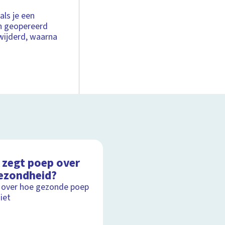
als je een
n geopereerd
ijderd, waarna
 zegt poep over
gezondheid?
 over hoe gezonde poep
iet