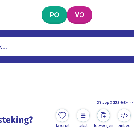
PO
VO
2.3k
27 sep 2023
steking?
favoriet
tekst
toevoegen
embed