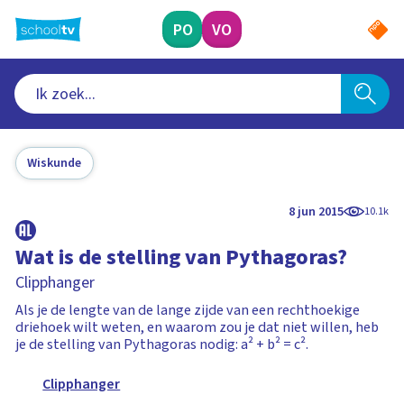
Ga
naar
PO
VO
hoofdinhoud
Wiskunde
8 jun 2015
10.1k
Wat is de stelling van Pythagoras?
Clipphanger
Als je de lengte van de lange zijde van een rechthoekige
driehoek wilt weten, en waarom zou je dat niet willen, heb
je de stelling van Pythagoras nodig: a² + b² = c².
Clipphanger