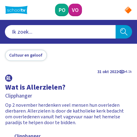
Ga
naar
PO
VO
hoofdinhoud
Cultuur en geloof
31 okt 2022
4.1k
Wat is Allerzielen?
Clipphanger
Op 2 november herdenken veel mensen hun overleden
dierbaren. Allerzielen is door de katholieke kerk bedacht
om overledenen vanuit het vagevuur naar het hemelse
paradijs te helpen door te bidden.
Clipphanger