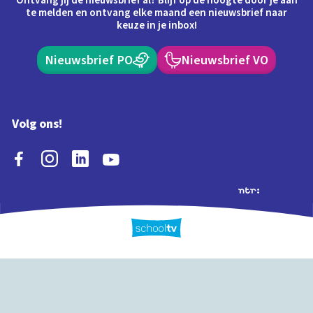
Ontvang jij de nieuwsbrief al? Blijf op de hoogte door je aan
te melden en ontvang elke maand een nieuwsbrief naar
keuze in je inbox!
Nieuwsbrief PO
Nieuwsbrief VO
Volg ons!
Extra's
Schooltv biedt meer
Quiz
Schoolplaat
Tijd
dan video's! Ontdek