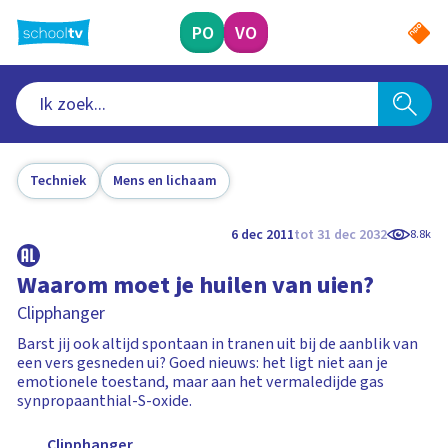
Ga
naar
PO
VO
hoofdinhoud
Techniek
Mens en lichaam
6 dec 2011
tot 31 dec 2032
8.8k
Waarom moet je huilen van uien?
Clipphanger
Barst jij ook altijd spontaan in tranen uit bij de aanblik van
een vers gesneden ui? Goed nieuws: het ligt niet aan je
emotionele toestand, maar aan het vermaledijde gas
synpropaanthial-S-oxide.
Clipphanger