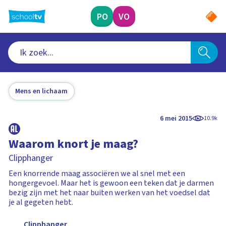
Ga
naar
PO
VO
hoofdinhoud
Mens en lichaam
6 mei 2015
10.9k
Waarom knort je maag?
Clipphanger
Een knorrende maag associëren we al snel met een
hongergevoel. Maar het is gewoon een teken dat je darmen
bezig zijn met het naar buiten werken van het voedsel dat
je al gegeten hebt.
Clipphanger