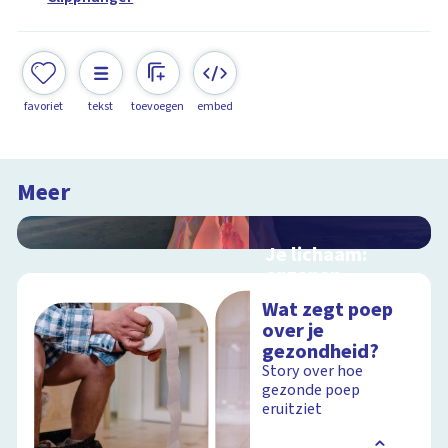
favoriet
tekst
toevoegen
embed
Meer
Je lichaam:
organen
Interactieve
Wat zegt poep
schoolplaat langs je
over je
organen
gezondheid?
Story over hoe
gezonde poep
eruitziet
Schoolplaat