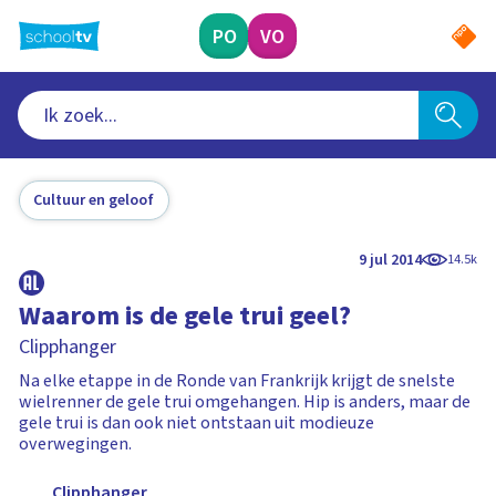
Ga
naar
PO
VO
hoofdinhoud
Cultuur en geloof
9 jul 2014
14.5k
Waarom is de gele trui geel?
Clipphanger
Na elke etappe in de Ronde van Frankrijk krijgt de snelste
wielrenner de gele trui omgehangen. Hip is anders, maar de
gele trui is dan ook niet ontstaan uit modieuze
overwegingen.
Clipphanger