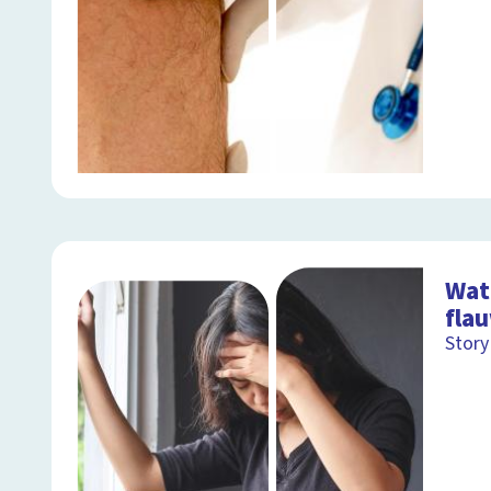
Wat 
fla
Story