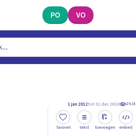
PO
VO
19.1k
1 jan 2012
tot 31 dec 2032
favoriet
tekst
toevoegen
embed