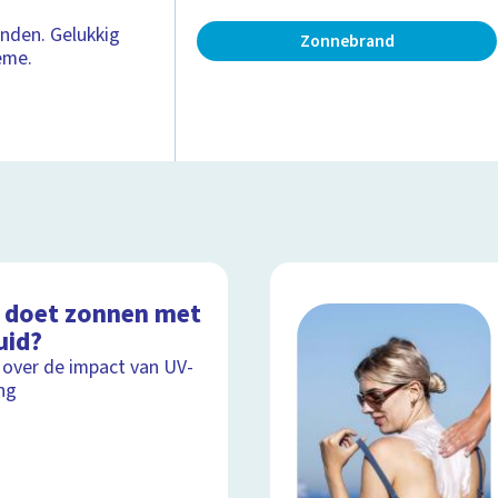
anden. Gelukkig
Zonnebrand
ème.
 doet zonnen met
uid?
 over de impact van UV-
ing