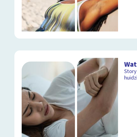
Wat 
Story
huidz