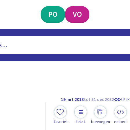
PO
VO
18.8k
19 mrt 2013
tot 31 dec 2032
favoriet
tekst
toevoegen
embed