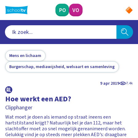
Ga
naar
PO
VO
hoofdinhoud
Mens en lichaam
Burgerschap, mediawijsheid, welvaart en samenleving
9 apr 2019
7.4k
Hoe werkt een AED?
Clipphanger
Wat moet je doen als iemand op straat ineens een
hartstilstand krijgt? Natuurlijk bel je dan 112, maar het
slachtoffer moet zo snel mogelijk gereanimeerd worden.
Gelukkig vind je op steeds meer plekken AED’s: draagbare