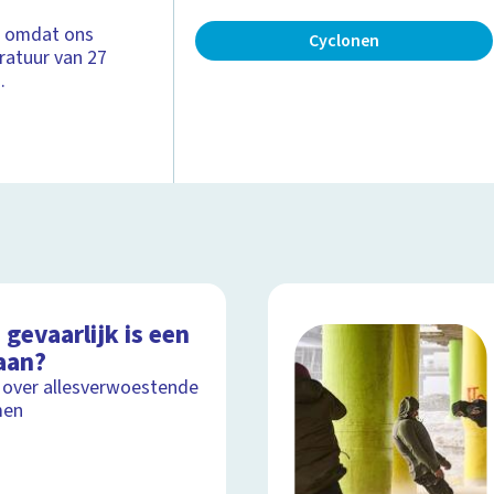
t omdat ons
Cyclonen
ratuur van 27
.
gevaarlijk is een
aan?
 over allesverwoestende
men