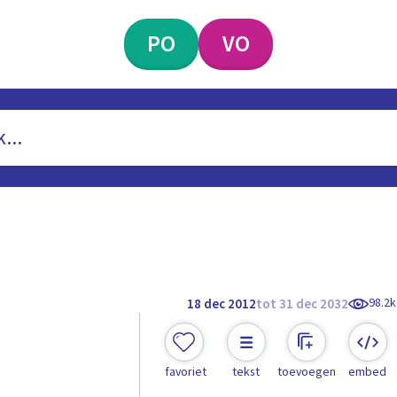
PO
VO
98.2k
18 dec 2012
tot 31 dec 2032
favoriet
tekst
toevoegen
embed