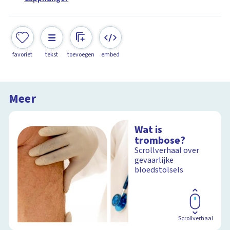
favoriet
tekst
toevoegen
embed
Meer
Wat is
trombose?
Scrollverhaal over
gevaarlijke
bloedstolsels
Scrollverhaal