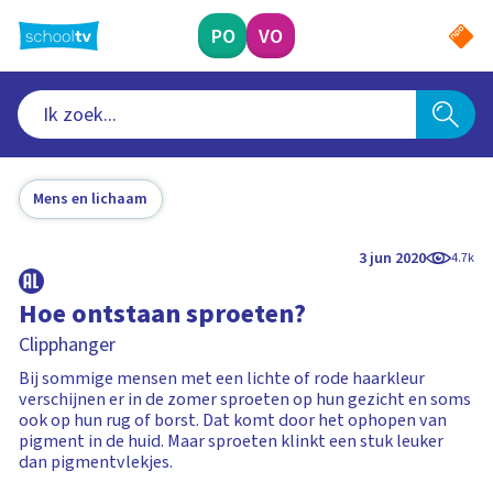
Ga
naar
PO
VO
hoofdinhoud
Mens en lichaam
3 jun 2020
4.7k
Hoe ontstaan sproeten?
Clipphanger
Bij sommige mensen met een lichte of rode haarkleur
verschijnen er in de zomer sproeten op hun gezicht en soms
ook op hun rug of borst. Dat komt door het ophopen van
pigment in de huid. Maar sproeten klinkt een stuk leuker
dan pigmentvlekjes.