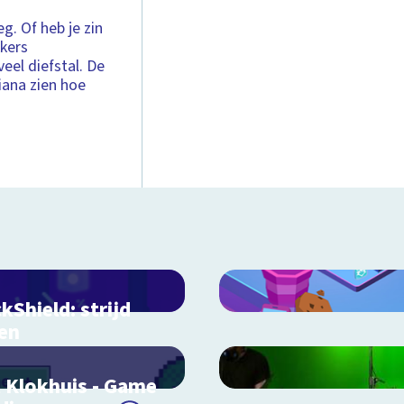
eg. Of heb je zin
kkers
veel diefstal. De
iana zien hoe
kShield: strijd
en
ercriminaliteit
jd mee tegen hackers
 Klokhuis - Game