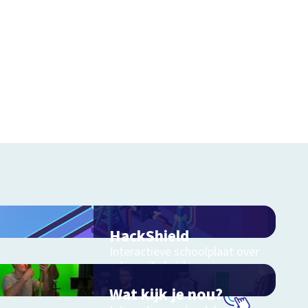
HackShield
Interactieve schoolplaat over
cyberveiligheid
Wat kijk je nou?