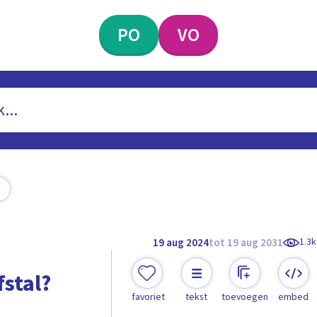
PO
VO
1.3k
19 aug 2024
tot 19 aug 2031
fstal?
favoriet
tekst
toevoegen
embed