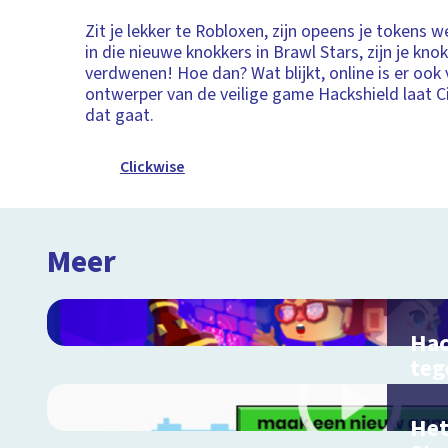
Zit je lekker te Robloxen, zijn opeens je tokens w
in die nieuwe knokkers in Brawl Stars, zijn je kno
verdwenen! Hoe dan? Wat blijkt, online is er ook 
ontwerper van de veilige game Hackshield laat C
dat gaat.
Clickwise
Meer
Hac
teg
cyb
Stri
Het