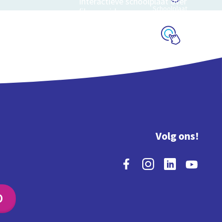
Interactieve schoolplaat over
Schoolplaat
film en video
Schoolplaat
Volg ons!
O