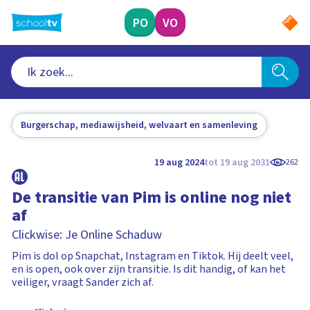
Ga
naar
PO
VO
hoofdinhoud
Burgerschap, mediawijsheid, welvaart en samenleving
19 aug 2024
tot 19 aug 2031
262
De transitie van Pim is online nog niet
af
Clickwise: Je Online Schaduw
Pim is dol op Snapchat, Instagram en Tiktok. Hij deelt veel,
en is open, ook over zijn transitie. Is dit handig, of kan het
veiliger, vraagt Sander zich af.