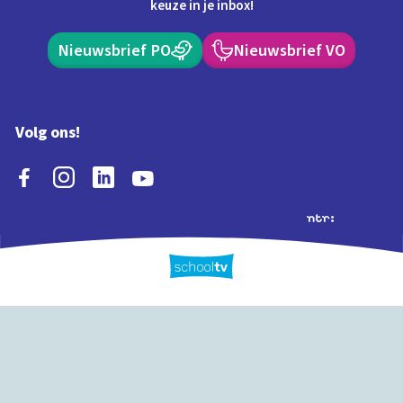
keuze in je inbox!
Nieuwsbrief PO
Nieuwsbrief VO
Volg ons!
Extra's
Schooltv biedt meer
Quiz
Schoolplaat
Tijd
dan video's! Ontdek
onze extra inhoud: