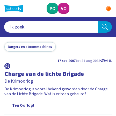
Ga
naar
PO
VO
hoofdinhoud
Burgers en stoommachines
17 sep 2007
tot 31 aug 2033
6.6k
Charge van de lichte Brigade
De Krimoorlog
De Krimoorlog is vooral bekend geworden door de Charge
van de Lichte Brigade. Wat is er toen gebeurd?
Ten Oorlog!