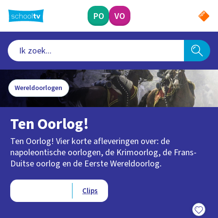
Ga
naar
PO
VO
hoofdinhoud
Wereldoorlogen
Ten Oorlog!
Ten Oorlog! Vier korte afleveringen over: de
napoleontische oorlogen, de Krimoorlog, de Frans-
Duitse oorlog en de Eerste Wereldoorlog.
Type videos
Afleveringen
Clips
15:00