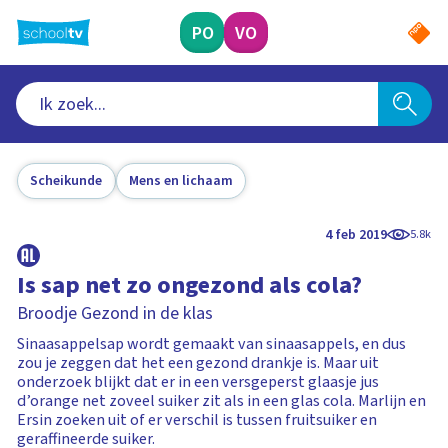
Ga
naar
PO
VO
hoofdinhoud
Scheikunde
Mens en lichaam
4 feb 2019
5.8k
Is sap net zo ongezond als cola?
Broodje Gezond in de klas
Sinaasappelsap wordt gemaakt van sinaasappels, en dus
zou je zeggen dat het een gezond drankje is. Maar uit
onderzoek blijkt dat er in een versgeperst glaasje jus
d’orange net zoveel suiker zit als in een glas cola. Marlijn en
Ersin zoeken uit of er verschil is tussen fruitsuiker en
geraffineerde suiker.