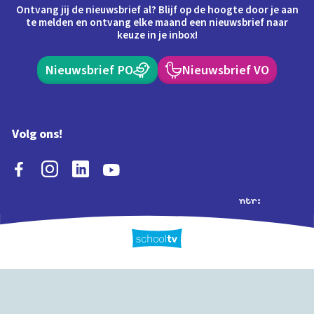
Ontvang jij de nieuwsbrief al? Blijf op de hoogte door je aan
te melden en ontvang elke maand een nieuwsbrief naar
keuze in je inbox!
Nieuwsbrief PO
Nieuwsbrief VO
Volg ons!
Extra's
Schooltv biedt meer
Quiz
Schoolplaat
Tijd