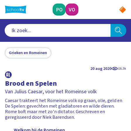
Ga
naar
PO
VO
hoofdinhoud
Grieken en Romeinen
20 aug 2020
16.3k
Brood en Spelen
Van Julius Caesar, voor het Romeinse volk
Caesar trakteert het Romeinse volk op graan, olie, geld en
De Spelen: gevechten met gladiatoren en wilde dieren.
Rome boft maar met zo’n dictator. Geschreven en
geregisseerd door Niek Barendsen.
Welkom bij de Romeinen