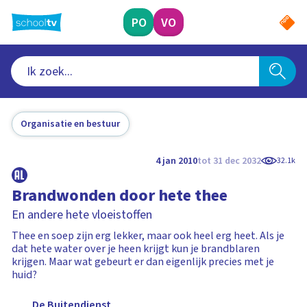
Ga
naar
PO
VO
hoofdinhoud
Organisatie en bestuur
4 jan 2010
tot 31 dec 2032
32.1k
Brandwonden door hete thee
En andere hete vloeistoffen
Thee en soep zijn erg lekker, maar ook heel erg heet. Als je
dat hete water over je heen krijgt kun je brandblaren
krijgen. Maar wat gebeurt er dan eigenlijk precies met je
huid?
De Buitendienst