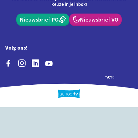
keuze in je inbox!
Nieuwsbrief PO
Nieuwsbrief VO
Volg ons!
Extra's
Schooltv biedt meer
Quiz
Schoolplaat
Tijd
dan video's! Ontdek
onze extra inhoud: