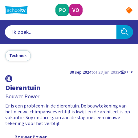
Ga
naar
PO
VO
hoofdinhoud
Techniek
30 sep 2024
tot 28 jan 2033
1.1k
Dierentuin
Bouwer Power
Er is een probleem in de dierentuin. De bouwtekening van
het nieuwe chimpanseeverblijf is kwijt en de architect is op
vakantie. Soy en Jace gaan aan de slag met een nieuwe
tekening voor het verblijf.
Bouwer Power