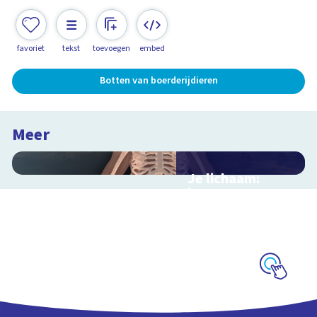
favoriet
tekst
toevoegen
embed
Botten van boerderijdieren
Meer
Je lichaam:
botten
Interactieve
schoolplaat door je
skelet
Schoolplaat