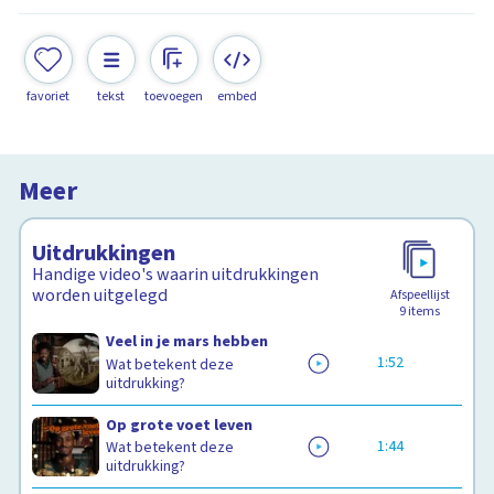
favoriet
tekst
toevoegen
embed
Meer
Uitdrukkingen
Handige video's waarin uitdrukkingen
worden uitgelegd
Afspeellijst
9
items
Veel in je mars hebben
1:52
Wat betekent deze
uitdrukking?
Op grote voet leven
1:44
Wat betekent deze
uitdrukking?