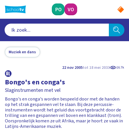
Ga
naar
PO
VO
hoofdinhoud
Muziek en dans
22 nov 2005
tot 18 mei 2033
16.7k
Bongo's en conga's
Slaginstrumenten met vel
Bongo's en conga's worden bespeeld door met de handen
op het strak gespannen vel te slaan. Bij deze percussie-
instrumenten wordt het geluid dus voortgebracht door de
trilling van een gespannen vel boven een klankkast (trom).
Oorspronkelijk komen ze uit Afrika, maar je hoort ze vaak in
Latijns-Amerikaanse muziek.