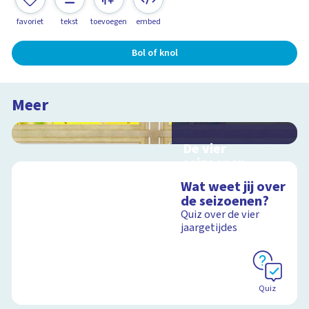
favoriet
tekst
toevoegen
embed
Bol of knol
Meer
De vier
seizoenen
Interactieve
Wat weet jij over
schoolplaat over de
de seizoenen?
seizoenen
Quiz over de vier
jaargetijdes
Schoolplaat
Quiz