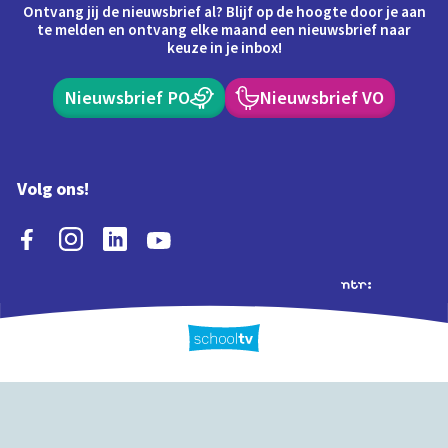
Ontvang jij de nieuwsbrief al? Blijf op de hoogte door je aan
te melden en ontvang elke maand een nieuwsbrief naar
keuze in je inbox!
Nieuwsbrief PO
Nieuwsbrief VO
Volg ons!
Extra's
Schooltv biedt meer
Quiz
Schoolplaat
Tijd