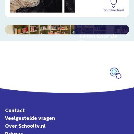
Scrollverhaal
Lezen voor de
lijst
Hulp bij het
uitzoeken van een
boek voor de leeslijst
Schoolplaat
Contact
Veelgestelde vragen
Over Schooltv.nl
Privacy