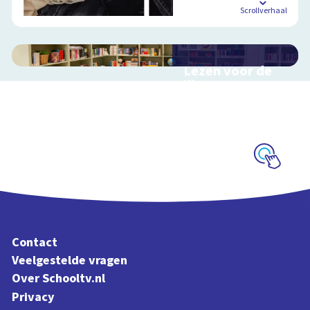
Scrollverhaal
Lezen voor de
lijst
Hulp bij het
uitzoeken van een
boek voor de leeslijst
Schoolplaat
Contact
Veelgestelde vragen
Over Schooltv.nl
Privacy