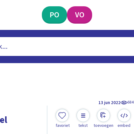
PO
VO
684
13 jun 2022
el
favoriet
tekst
toevoegen
embed