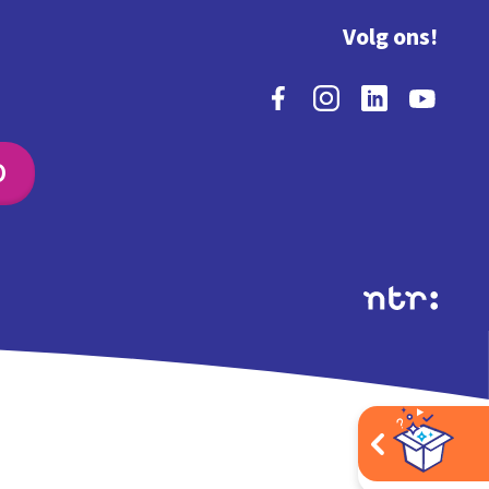
Volg ons!
O
Extra's