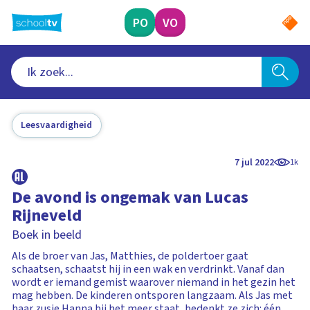
Ga
naar
PO
VO
hoofdinhoud
Leesvaardigheid
7 jul 2022
1k
De avond is ongemak van Lucas
Rijneveld
Boek in beeld
Als de broer van Jas, Matthies, de poldertoer gaat
schaatsen, schaatst hij in een wak en verdrinkt. Vanaf dan
wordt er iemand gemist waarover niemand in het gezin het
mag hebben. De kinderen ontsporen langzaam. Als Jas met
haar zusje Hanna bij het meer staat, bedenkt ze zich: één