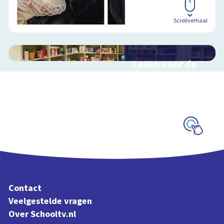
Scrollverhaal
Lezen voor de
lijst
Hulp bij het
uitzoeken van een
boek voor de leeslijst
Schoolplaat
Contact
Veelgestelde vragen
Over Schooltv.nl