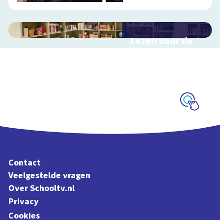
Lezen voor de
lijst
Hulp bij het
uitzoeken van een
boek voor de leeslijst
Schoolplaat
Contact
Veelgestelde vragen
Over Schooltv.nl
Privacy
Cookies