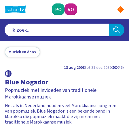
Ga
naar
PO
VO
hoofdinhoud
Muziek en dans
13 aug 2008
tot 31 dec 2032
3.3k
Blue Mogador
Popmuziek met invloeden van traditionele
Marokkaanse muziek
Net als in Nederland houden veel Marokkaanse jongeren
van popmuziek. Blue Mogador is een bekende band in
Marokko die popmuziek maakt die zij mixen met
traditionele Marokkaanse muziek.