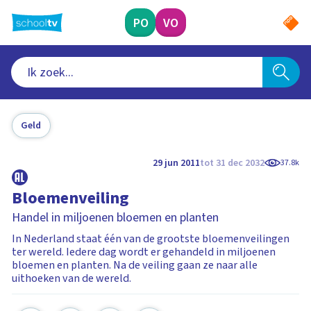
Ga
naar
PO
VO
hoofdinhoud
Geld
29 jun 2011
tot 31 dec 2032
37.8k
Bloemenveiling
Handel in miljoenen bloemen en planten
In Nederland staat één van de grootste bloemenveilingen
ter wereld. Iedere dag wordt er gehandeld in miljoenen
bloemen en planten. Na de veiling gaan ze naar alle
uithoeken van de wereld.