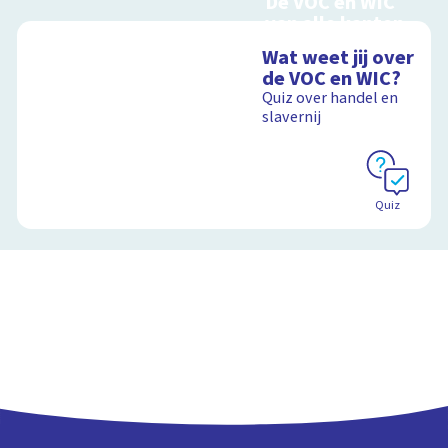
De VOC en WIC
van alle kanten
Handel en oorlog
Wat weet jij over
over zee
de VOC en WIC?
Quiz over handel en
slavernij
Schoolplaat
Quiz