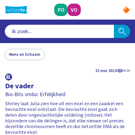
Ga
naar
PO
VO
hoofdinhoud
Mens en lichaam
15 mei 2013
9.2k
De vader
Bio-Bits vmbo: Erfelijkheid
Shirley laat Julia zien hoe uit een eicel en een zaadcel een
bevruchte eicel ontstaat. Die bevruchte eicel gaat zich
delen door ongeslachtelijke celdeling (mitose). Het
bijzondere van die delingen is, dat elke nieuwe cel precies
dezelfde chromosomen heeft en dus hetzelfde DNA als de
bevruchte eicel.