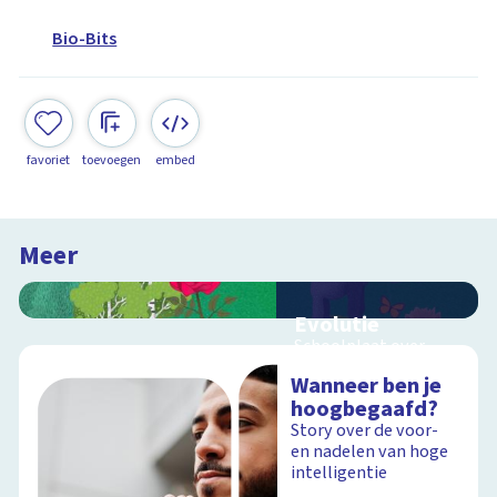
Bio-Bits
favoriet
toevoegen
embed
Meer
Evolutie
Schoolplaat over
evolutie, ordening en
Wanneer ben je
geologische
hoogbegaafd?
tijdschaal
Story over de voor-
en nadelen van hoge
intelligentie
Schoolplaat