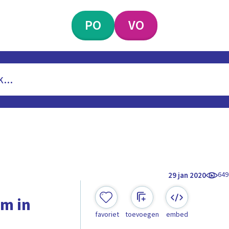
PO
VO
649
29 jan 2020
rm in
favoriet
toevoegen
embed