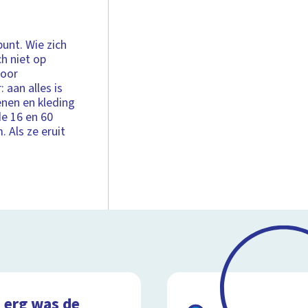
punt. Wie zich
h niet op
voor
 aan alles is
nen en kleding
de 16 en 60
Als ze eruit
 erg was de