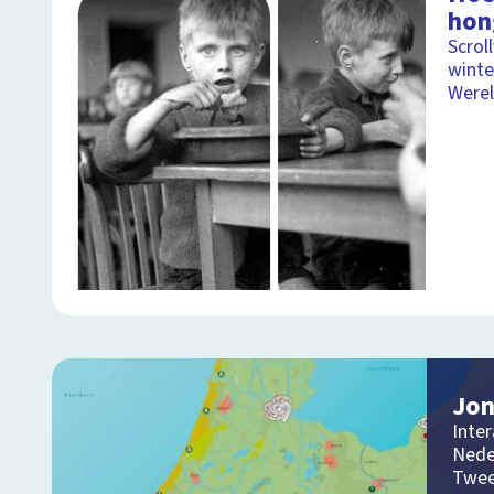
hon
Scrol
winte
Were
Jon
Inter
Nede
Twee