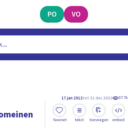
PO
VO
57.7k
17 jan 2012
tot 31 dec 2032
 Romeinen
favoriet
tekst
toevoegen
embed