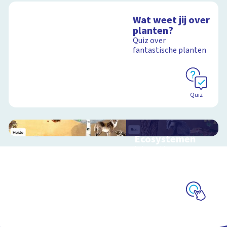
Wat weet jij over
planten?
Quiz over
fantastische planten
Quiz
Ecosystemen
Interactieve
schoolplaat over de
Veluwe
Schoolplaat