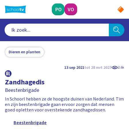
Ga
naar
PO
VO
hoofdinhoud
Dieren en planten
13 sep 2021
tot 28 mrt 2027
2.6k
Zandhagedis
Beestenbrigade
In Schoorl hebben ze de hoogste duinen van Nederland. Tim
en zijn beestenbrigade gaan ervoor zorgen dat mensen
goed opletten voor overstekende zandhagedissen.
Beestenbrigade