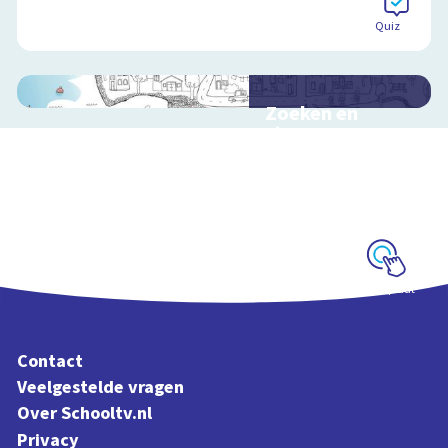
Quiz
Zoeken en
zingen met
Sesamstraat
Interactieve
schoolplaat met
kinderliedjes
Schoolplaat
Contact
Veelgestelde vragen
Over Schooltv.nl
Privacy