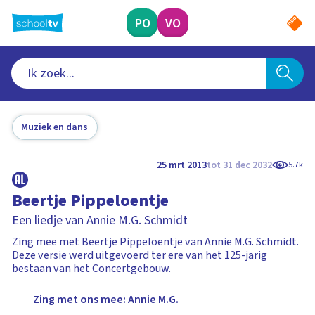
Ga
naar
PO
VO
hoofdinhoud
Muziek en dans
25 mrt 2013
tot 31 dec 2032
5.7k
Beertje Pippeloentje
Een liedje van Annie M.G. Schmidt
Zing mee met Beertje Pippeloentje van Annie M.G. Schmidt.
Deze versie werd uitgevoerd ter ere van het 125-jarig
bestaan van het Concertgebouw.
Zing met ons mee: Annie M.G.