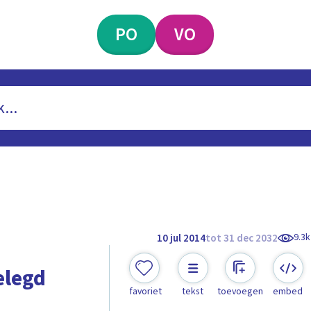
PO
VO
9.3k
10 jul 2014
tot 31 dec 2032
elegd
favoriet
tekst
toevoegen
embed