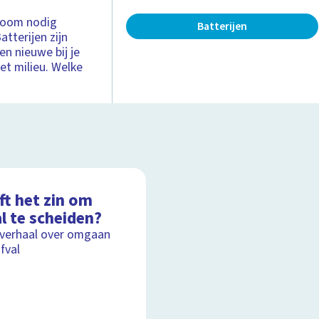
troom nodig
Batterijen
atterijen zijn
en nieuwe bij je
het milieu. Welke
ft het zin om
l te scheiden?
lverhaal over omgaan
fval