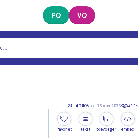
PO
VO
24.4k
24 jul 2005
tot 18 mei 2033
favoriet
tekst
toevoegen
embed