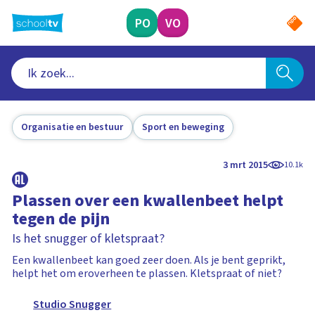
Ga
naar
PO
VO
hoofdinhoud
Organisatie en bestuur
Sport en beweging
3 mrt 2015
10.1k
Plassen over een kwallenbeet helpt
tegen de pijn
Is het snugger of kletspraat?
Een kwallenbeet kan goed zeer doen. Als je bent geprikt,
helpt het om eroverheen te plassen. Kletspraat of niet?
Studio Snugger