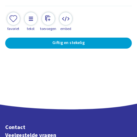
favoriet
tekst
toevoegen
embed
Giftig en stekelig
Contact
Veelgestelde vragen