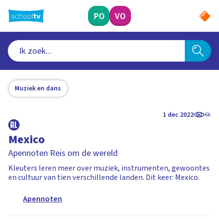
Ga
naar
PO
VO
hoofdinhoud
Muziek en dans
1 dec 2022
6k
Mexico
Apennoten Reis om de wereld
Kleuters leren meer over muziek, instrumenten, gewoontes
en cultuur van tien verschillende landen. Dit keer: Mexico.
Apennoten