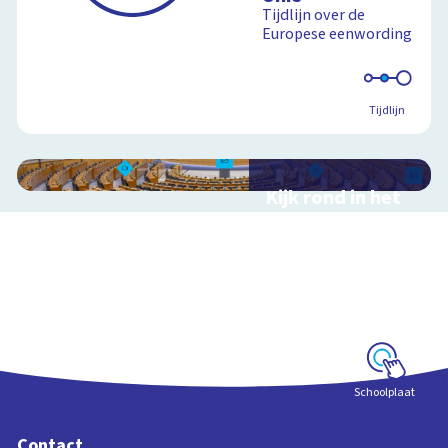
Tijdlijn over de
Europese eenwording
Tijdlijn
Kijk rond in het
Europees
Parlement
Interactieve
schoolplaat over het
Europees Parlement
en de Europese Unie
Schoolplaat
Contact