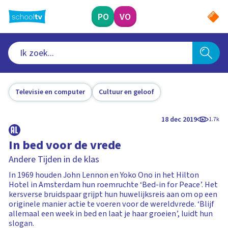
Ga
naar
PO
VO
hoofdinhoud
Televisie en computer
Cultuur en geloof
18 dec 2019
1.7k
In bed voor de vrede
Andere Tijden in de klas
In 1969 houden John Lennon en Yoko Ono in het Hilton
Hotel in Amsterdam hun roemruchte ‘Bed-in for Peace’. Het
kersverse bruidspaar grijpt hun huwelijksreis aan om op een
originele manier actie te voeren voor de wereldvrede. ‘Blijf
allemaal een week in bed en laat je haar groeien’, luidt hun
slogan.