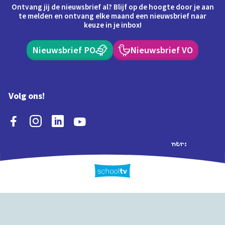
Ontvang jij de nieuwsbrief al? Blijf op de hoogte door je aan
te melden en ontvang elke maand een nieuwsbrief naar
keuze in je inbox!
Nieuwsbrief PO
Nieuwsbrief VO
Volg ons!
Extra's
Schooltv biedt meer
Quiz
Schoolplaat
Tijd