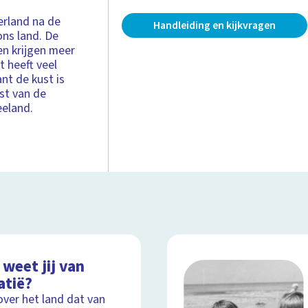
rland na de
Handleiding en kijkvragen
ons land. De
en krijgen meer
t heeft veel
nt de kust is
st van de
eeland.
weet jij van
atië?
over het land dat van