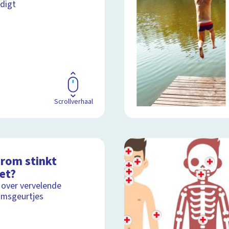
digt
Scrollverhaal
rom stinkt
et?
 over vervelende
amsgeurtjes