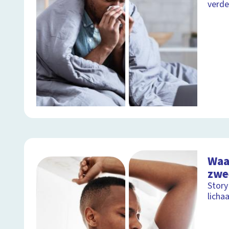
verde
Waa
zwe
Story
licha