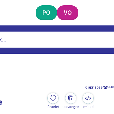
PO
VO
530
6 apr 2022
e
favoriet
toevoegen
embed