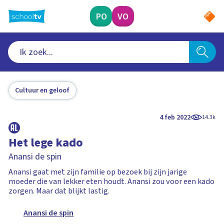
Ga
naar
PO
VO
hoofdinhoud
Cultuur en geloof
4 feb 2022
14.3k
Het lege kado
Anansi de spin
Anansi gaat met zijn familie op bezoek bij zijn jarige
moeder die van lekker eten houdt. Anansi zou voor een kado
zorgen. Maar dat blijkt lastig.
Anansi de spin