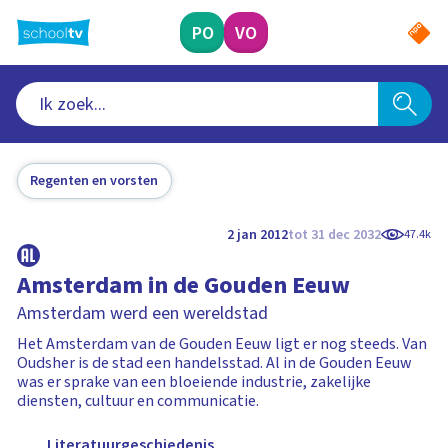
Ga
naar
PO
VO
hoofdinhoud
Regenten en vorsten
2 jan 2012
tot 31 dec 2032
47.4k
Amsterdam in de Gouden Eeuw
Amsterdam werd een wereldstad
Het Amsterdam van de Gouden Eeuw ligt er nog steeds. Van
Oudsher is de stad een handelsstad. Al in de Gouden Eeuw
was er sprake van een bloeiende industrie, zakelijke
diensten, cultuur en communicatie.
Literatuurgeschiedenis