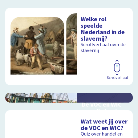
Welke rol
speelde
Nederland in de
slavernij?
Scrollverhaal over de
slavernij
Scrollverhaal
De VOC en WIC
van alle kanten
Handel en oorlog
Wat weet jij over
over zee
de VOC en WIC?
Quiz over handel en