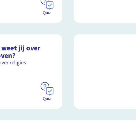
Quiz
weet jij over
oven?
over religies
Quiz