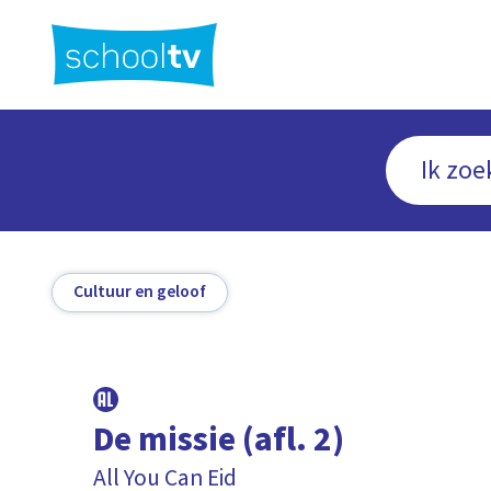
Ga
naar
hoofdinhoud
Cultuur en geloof
De missie (afl. 2)
All You Can Eid