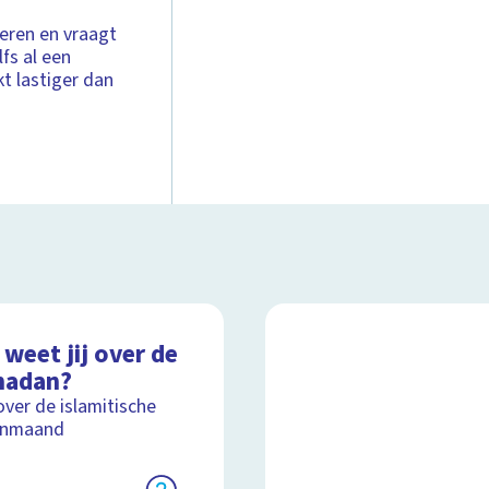
eren en vraagt
fs al een
kt lastiger dan
weet jij over de
adan?
over de islamitische
enmaand